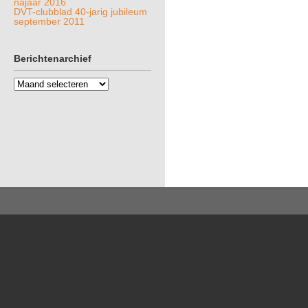
najaar 2016
DVT-clubblad 40-jarig jubileum
september 2011
Berichtenarchief
Berichtenarchief