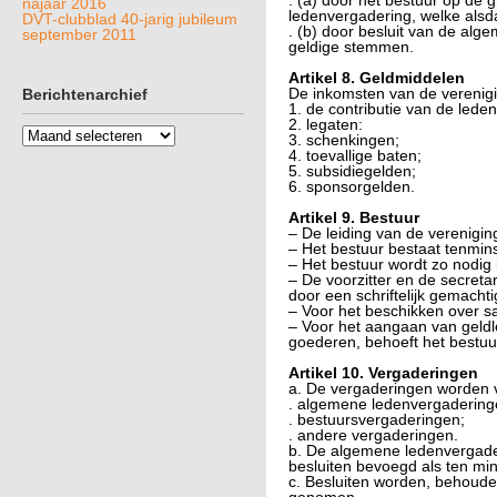
. (a) door het bestuur op de
najaar 2016
ledenvergadering, welke alsd
DVT-clubblad 40-jarig jubileum
. (b) door besluit van de al
september 2011
geldige stemmen.
Artikel 8. Geldmiddelen
De inkomsten van de verenigi
Berichtenarchief
1. de contributie van de leden
2. legaten:
Berichtenarchief
3. schenkingen;
4. toevallige baten;
5. subsidiegelden;
6. sponsorgelden.
Artikel 9. Bestuur
– De leiding van de vereniging
– Het bestuur bestaat tenmin
– Het bestuur wordt zo nodig 
– De voorzitter en de secreta
door een schriftelijk gemach
– Voor het beschikken over s
– Voor het aangaan van geld
goederen, behoeft het bestu
Artikel 10. Vergaderingen
a. De vergaderingen worden v
. algemene ledenvergadering
. bestuursvergaderingen;
. andere vergaderingen.
b. De algemene ledenvergader
besluiten bevoegd als ten min
c. Besluiten worden, behoude