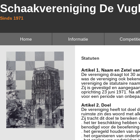
Schaakvereniging De Vug
Sinds 1971
Home
Informatie
Competiti
Statuten
Artikel 1. Naam en Zetel va
De vereniging draagt tot 30 
was de vereniging ook beken
vereniging de statutaire naa
Zij is gevestigd en aangegaa
oprichting 23 juni 1971. Na a
voor een periode van onbepaa
Artikel 2. Doel
De vereniging heeft tot doel 
ruimste zin des woord met al
Zij tracht dit doel te bereiken 
. het ter beschikking hebben
benodigd voor de beoefening 
. het geregeld houden van s
. het organiseren van onderli