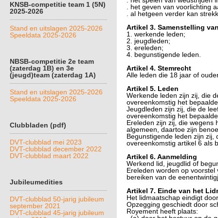
. het spelen van wedstrijden 
KNSB-competitie team 1 (5N)
. het geven van voorlichting 
2025-2026
. al hetgeen verder kan strek
Artikel 3. Samenstelling va
Stand en uitslagen 2025-2026
1. werkende leden;
Speeldata 2025-2026
2. jeugdleden;
3. ereleden;
4. begunstigende leden.
NBSB-competitie 2e team
(zaterdag 1B) en 3e
Artikel 4. Stemrecht
(jeugd)team (zaterdag 1A)
Alle leden die 18 jaar of oud
Artikel 5. Leden
Stand en uitslagen 2025-2026
Werkende leden zijn zij, die d
Speeldata 2025-2026
overeenkomstig het bepaalde i
Jeugdleden zijn zij, die de le
overeenkomstig het bepaalde i
Ereleden zijn zij, die wegens
Clubbladen (pdf)
algemeen, daartoe zijn benoe
Begunstigende leden zijn zij, 
DVT-clubblad mei 2023
overeenkomstig artikel 6 als b
DVT-clubblad december 2022
DVT-clubblad maart 2022
Artikel 6. Aanmelding
Werkend lid, jeugdlid of begu
Ereleden worden op voorstel
bereiken van de eenentwintigj
Jubileumedities
Artikel 7. Einde van het L
Het lidmaatschap eindigt door
DVT-clubblad 50-jarig jubileum
Opzegging geschiedt door schr
september 2021
Royement heeft plaats:
DVT-clubblad 45-jarig jubileum