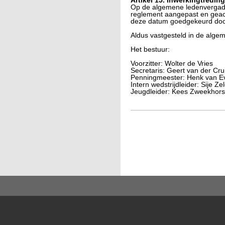
Artikel 15. Inwerkingtreding
Op de algemene ledenvergade
reglement aangepast en geact
deze datum goedgekeurd door
Aldus vastgesteld in de alg
Het bestuur:
Voorzitter: Wolter de Vries
Secretaris: Geert van der Cru
Penningmeester: Henk van E
Intern wedstrijdleider: Sije Ze
Jeugdleider: Kees Zweekhors