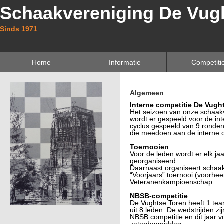
Schaakvereniging De Vug
Sinds 1971
Home
Informatie
Competiti
Algemeen
Interne competitie De Vugh
Het seizoen van onze schaakv
wordt er gespeeld voor de int
cyclus gespeeld van 9 ronden
die meedoen aan de interne c
Toernooien
Voor de leden wordt er elk ja
georganiseerd.
Daarnaast organiseert schaakv
“Voorjaars” toernooi (voorhe
Veteranenkampioenschap.
NBSB-competitie
De Vughtse Toren heeft 1 tea
uit 8 leden. De wedstrijden z
NBSB competitie en dit jaar v