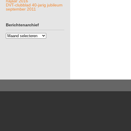
najaar 2016
DVT-clubblad 40-jarig jubileum
september 2011
Berichtenarchief
Berichtenarchief