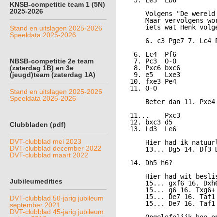
  5. Le3  Lb6

KNSB-competitie team 1 (5N)
2025-2026
     Volgens "De wereld
     Maar vervolgens wo
     iets wat Henk volg
Stand en uitslagen 2025-2026
Speeldata 2025-2026
     6. c3 Pge7 7. Lc4 
  6. Lc4  Pf6

NBSB-competitie 2e team
  7. Pc3  O-O

(zaterdag 1B) en 3e
  8. Pxc6 bxc6

(jeugd)team (zaterdag 1A)
  9. e5   Lxe3

 10. fxe3 Pe4

 11. O-O

Stand en uitslagen 2025-2026
Speeldata 2025-2026
     Beter dan 11. Pxe4
 11...    Pxc3

 12. bxc3 d5

Clubbladen (pdf)
 13. Ld3  Le6

DVT-clubblad mei 2023
     Hier had ik natuur
DVT-clubblad december 2022
     13... Dg5 14. Df3 D
DVT-clubblad maart 2022
 14. Dh5 h6?

     Hier had wit besli
Jubileumedities
     15... gxf6 16. Dxh
     15... g6 16. Txg6+
     15... De7 16. Taf1
DVT-clubblad 50-jarig jubileum
     15... De7 16. Taf1
september 2021
DVT-clubblad 45-jarig jubileum