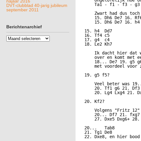
     Ongelofelijk hoe o
najaar 2016
     Ta1 - f1 - f3 - g3
DVT-clubblad 40-jarig jubileum
september 2011
     Zwart had dus toch 
     15. Dh6 De7 16. Rf
     15. Dh6 De7 16. h4
Berichtenarchief
 15. h4  Dd7

 16. Tf4 c5

Berichtenarchief
 17. g4  c4

 18. Le2 Kh7

     Ik dacht hier dat 
     over en komt met ee
     18... De7 19. g5 g
     met voordeel voor z
 19. g5 f5?

     Veel beter was 19..
     20. Tf1 g6 21. Df3
     20. Lg4 Lxg4 21. D
 20. Kf2?

     Volgens "Fritz 12"
     20... Df7 21. fxg7
     27. Dxe5 Dxg6+ 28.
 20...   Tab8

 21. Tg1 De8

 22. Dxe8, en hier bood 