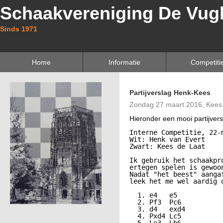
Schaakvereniging De Vug
Sinds 1971
Home
Informatie
Competiti
Partijverslag Henk-Kees
Zondag 27 maart 2016, Kees
Hieronder een mooi partijvers
Interne Competitie, 22-m
Wit: Henk van Evert

Zwart: Kees de Laat

Ik gebruik het schaakpr
ertegen spelen is gewoon
Nadat "het beest" aanga
leek het me wel aardig 
  1. e4   e5

  2. Pf3  Pc6

  3. d4   exd4

  4. Pxd4 Lc5
