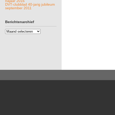
najaar 2016
DVT-clubblad 40-jarig jubileum
september 2011
Berichtenarchief
Berichtenarchief